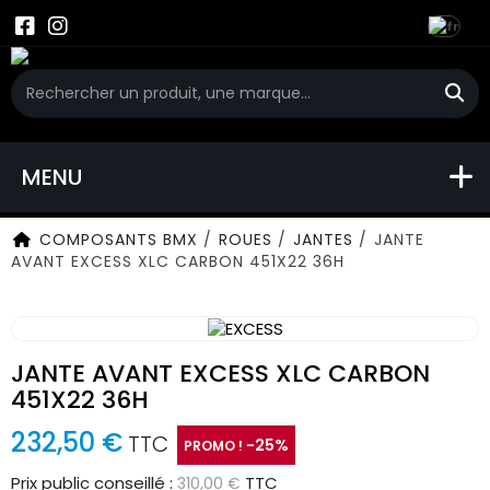
MENU
COMPOSANTS BMX
/
ROUES
/
JANTES
/
JANTE
AVANT EXCESS XLC CARBON 451X22 36H
JANTE AVANT EXCESS XLC CARBON
451X22 36H
232,50 €
TTC
-25%
PROMO !
Prix public conseillé :
TTC
310,00 €