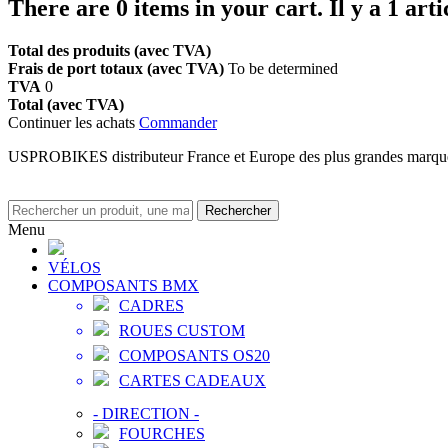
There are
0
items in your cart.
Il y a 1 art
Total des produits (avec TVA)
Frais de port totaux (avec TVA)
To be determined
TVA
0
Total (avec TVA)
Continuer les achats
Commander
USPROBIKES distributeur France et Europe des plus grandes marq
Rechercher
Menu
VÉLOS
COMPOSANTS BMX
CADRES
ROUES CUSTOM
COMPOSANTS OS20
CARTES CADEAUX
-
DIRECTION
-
FOURCHES