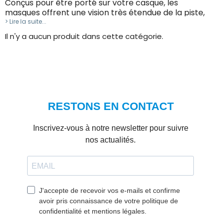
Conçus pour être porté sur votre casque, les
masques
offrent une vision très étendue de la piste,
tout en résistant aux impacts.
Découvrez notre large
> Lire la suite...
choix de masques BMX Race et VTT.
Il n'y a aucun produit dans cette catégorie.