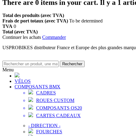
There are
0
items in your cart.
Il y a 1 art
Total des produits (avec TVA)
Frais de port totaux (avec TVA)
To be determined
TVA
0
Total (avec TVA)
Continuer les achats
Commander
USPROBIKES distributeur France et Europe des plus grandes marq
Rechercher
Menu
VÉLOS
COMPOSANTS BMX
CADRES
ROUES CUSTOM
COMPOSANTS OS20
CARTES CADEAUX
-
DIRECTION
-
FOURCHES