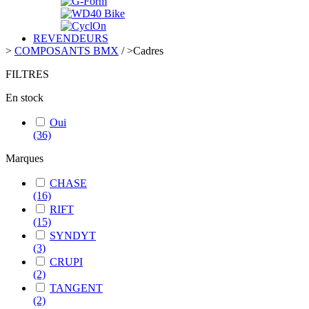
REVENDEURS
>
COMPOSANTS BMX
/
>
Cadres
FILTRES
En stock
Oui
(36)
Marques
CHASE
(16)
RIFT
(15)
SYNDYT
(3)
CRUPI
(2)
TANGENT
(2)