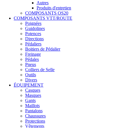
Autres
Produits d'entretien
COMPOSANTS OS20
COMPOSANTS VTT/ROUTE
Poignées
Guidolines
Potences
Directions
Pédaliers
Boitiers de Pédalier
Freinage
Pédales
Pneus
Colliers de Selle
Outils
Divers
ÉQUIPEMENT
Casques
Masques
Gants
Maillots
Pantalons
Chaussures
Protections
Vêtements