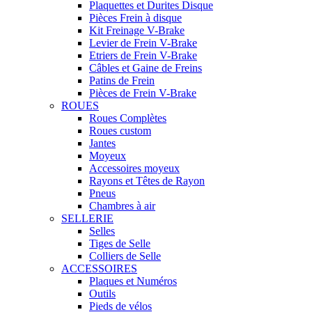
Plaquettes et Durites Disque
Pièces Frein à disque
Kit Freinage V-Brake
Levier de Frein V-Brake
Etriers de Frein V-Brake
Câbles et Gaine de Freins
Patins de Frein
Pièces de Frein V-Brake
ROUES
Roues Complètes
Roues custom
Jantes
Moyeux
Accessoires moyeux
Rayons et Têtes de Rayon
Pneus
Chambres à air
SELLERIE
Selles
Tiges de Selle
Colliers de Selle
ACCESSOIRES
Plaques et Numéros
Outils
Pieds de vélos