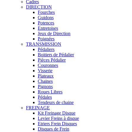
Cadres
DIRECTION
Fourches
Guidons
Potences
Entretoises
Jeux de Direction
Poignées
TRANSMISSION
Pédaliers
Boitiers de Pédalier
Pièces Pédalier
Couronnes
Visserie
Plateaux
Chaines
Pignons
Roues Libres
Pédales
Tendeurs de chaine
FREINAGE
Kit Freinage Disque
Levier Freins à disque
Etriers Frein Disques
Disques de Frein