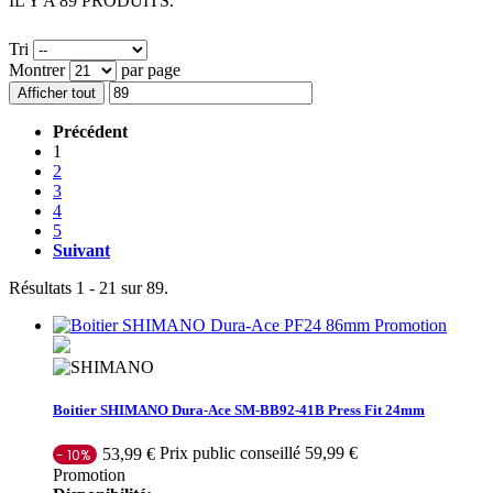
IL Y A 89 PRODUITS.
Tri
Montrer
par page
Afficher tout
Précédent
1
2
3
4
5
Suivant
Résultats 1 - 21 sur 89.
Promotion
Boitier SHIMANO Dura-Ace SM-BB92-41B Press Fit 24mm
Prix public conseillé 59,99 €
53,99 €
- 10%
Promotion