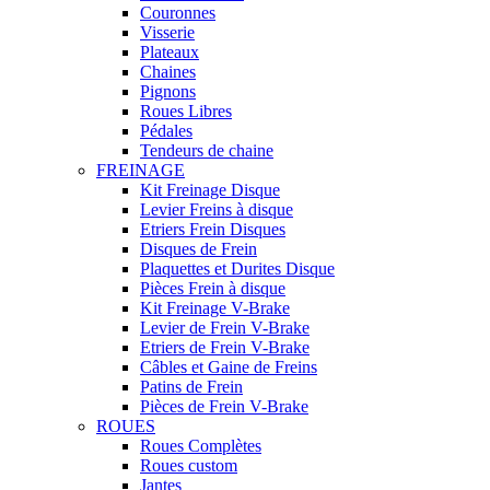
Couronnes
Visserie
Plateaux
Chaines
Pignons
Roues Libres
Pédales
Tendeurs de chaine
FREINAGE
Kit Freinage Disque
Levier Freins à disque
Etriers Frein Disques
Disques de Frein
Plaquettes et Durites Disque
Pièces Frein à disque
Kit Freinage V-Brake
Levier de Frein V-Brake
Etriers de Frein V-Brake
Câbles et Gaine de Freins
Patins de Frein
Pièces de Frein V-Brake
ROUES
Roues Complètes
Roues custom
Jantes