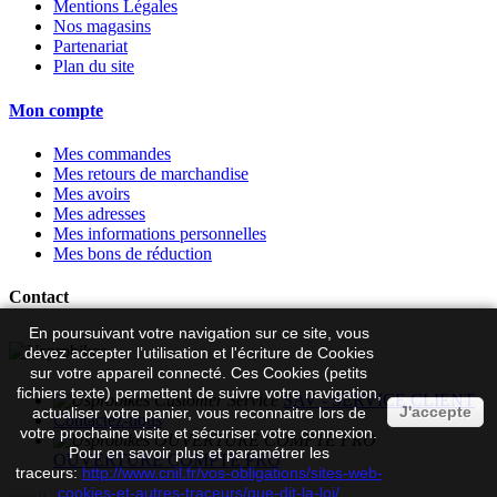
Mentions Légales
Nos magasins
Partenariat
Plan du site
Mon compte
Mes commandes
Mes retours de marchandise
Mes avoirs
Mes adresses
Mes informations personnelles
Mes bons de réduction
Contact
En poursuivant votre navigation sur ce site, vous
devez accepter l’utilisation et l'écriture de Cookies
sur votre appareil connecté. Ces Cookies (petits
fichiers texte) permettent de suivre votre navigation,
SAV - SERVICE CLIENT
J'accepte
actualiser votre panier, vous reconnaitre lors de
Contactez-nous
votre prochaine visite et sécuriser votre connexion.
Pour en savoir plus et paramétrer les
OUVERTURE COMPTE PRO
traceurs:
http://www.cnil.fr/vos-obligations/sites-web-
cookies-et-autres-traceurs/que-dit-la-loi/