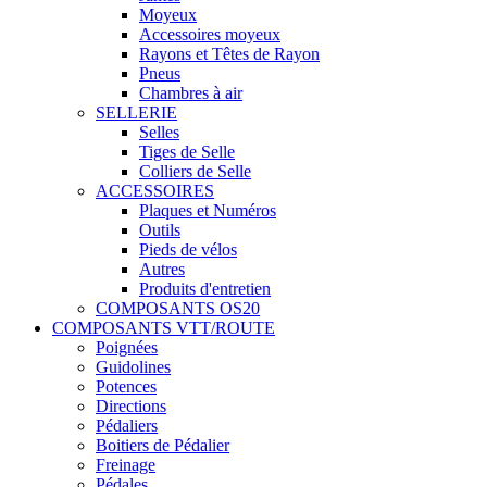
Moyeux
Accessoires moyeux
Rayons et Têtes de Rayon
Pneus
Chambres à air
SELLERIE
Selles
Tiges de Selle
Colliers de Selle
ACCESSOIRES
Plaques et Numéros
Outils
Pieds de vélos
Autres
Produits d'entretien
COMPOSANTS OS20
COMPOSANTS VTT/ROUTE
Poignées
Guidolines
Potences
Directions
Pédaliers
Boitiers de Pédalier
Freinage
Pédales