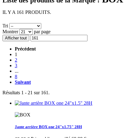
Liste des produits de la Marque :
IL Y A 161 PRODUITS.
Tri
Montrer
par page
Afficher tout
Précédent
1
2
3
...
8
Suivant
Résultats 1 - 21 sur 161.
Jante arrière BOX one 24"x1.75" 28H