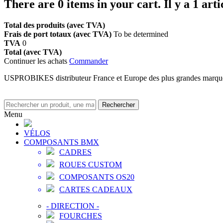
There are
0
items in your cart.
Il y a 1 art
Total des produits (avec TVA)
Frais de port totaux (avec TVA)
To be determined
TVA
0
Total (avec TVA)
Continuer les achats
Commander
USPROBIKES distributeur France et Europe des plus grandes marq
Rechercher
Menu
VÉLOS
COMPOSANTS BMX
CADRES
ROUES CUSTOM
COMPOSANTS OS20
CARTES CADEAUX
-
DIRECTION
-
FOURCHES