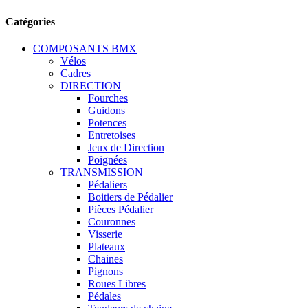
Catégories
COMPOSANTS BMX
Vélos
Cadres
DIRECTION
Fourches
Guidons
Potences
Entretoises
Jeux de Direction
Poignées
TRANSMISSION
Pédaliers
Boitiers de Pédalier
Pièces Pédalier
Couronnes
Visserie
Plateaux
Chaines
Pignons
Roues Libres
Pédales