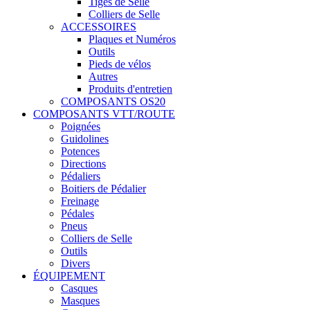
Tiges de Selle
Colliers de Selle
ACCESSOIRES
Plaques et Numéros
Outils
Pieds de vélos
Autres
Produits d'entretien
COMPOSANTS OS20
COMPOSANTS VTT/ROUTE
Poignées
Guidolines
Potences
Directions
Pédaliers
Boitiers de Pédalier
Freinage
Pédales
Pneus
Colliers de Selle
Outils
Divers
ÉQUIPEMENT
Casques
Masques