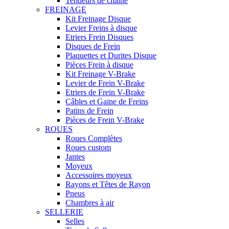
Tendeurs de chaine
FREINAGE
Kit Freinage Disque
Levier Freins à disque
Etriers Frein Disques
Disques de Frein
Plaquettes et Durites Disque
Pièces Frein à disque
Kit Freinage V-Brake
Levier de Frein V-Brake
Etriers de Frein V-Brake
Câbles et Gaine de Freins
Patins de Frein
Pièces de Frein V-Brake
ROUES
Roues Complètes
Roues custom
Jantes
Moyeux
Accessoires moyeux
Rayons et Têtes de Rayon
Pneus
Chambres à air
SELLERIE
Selles