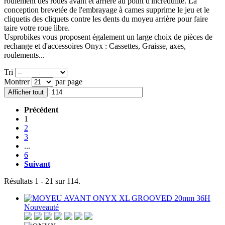
roulement des roues avant et arrière au point d'incrédulité. La
conception brevetée de l'embrayage à cames supprime le jeu et le
cliquetis des cliquets contre les dents du moyeu arrière pour faire
taire votre roue libre.
Usprobikes vous proposent également un large choix de pièces de
rechange et d'accessoires Onyx : Cassettes, Graisse, axes,
roulements...
Tri
Montrer
par page
Afficher tout
Précédent
1
2
3
...
6
Suivant
Résultats 1 - 21 sur 114.
Nouveauté