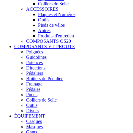
Colliers de Selle
ACCESSOIRES
Plaques et Numéros
Outils
Pieds de vélos
Autres
Produits d'entretien
COMPOSANTS OS20
COMPOSANTS VTT/ROUTE
Poignées
Guidolines
Potences
Directions
Pédaliers
Boitiers de Pédalier
Freinage
Pédales
Pneus
Colliers de Selle
Outils
Divers
ÉQUIPEMENT
Casques
Masques
Gants