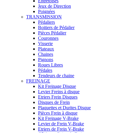
Entretoises
Jeux de Direction
Poignées
TRANSMISSION
Pédaliers
Boitiers de Pédalier
Pièces Pédalier
Couronnes
Visserie
Plateaux
Chaines
Pignons
Roues Libres
Pédales
Tendeurs de chaine
FREINAGE
Kit Freinage Disque
Levier Freins à disque
Etriers Frein Disques
Disques de Frein
Plaquettes et Durites Disque
Pièces Frein à disque
Kit Freinage V-Brake
Levier de Frein V-Brake
Etriers de Frein V-Brake