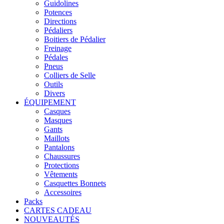
Guidolines
Potences
Directions
Pédaliers
Boitiers de Pédalier
Freinage
Pédales
Pneus
Colliers de Selle
Outils
Divers
ÉQUIPEMENT
Casques
Masques
Gants
Maillots
Pantalons
Chaussures
Protections
Vêtements
Casquettes Bonnets
Accessoires
Packs
CARTES CADEAU
NOUVEAUTÉS