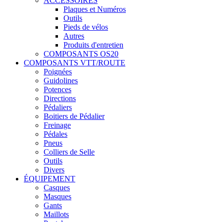
ACCESSOIRES
Plaques et Numéros
Outils
Pieds de vélos
Autres
Produits d'entretien
COMPOSANTS OS20
COMPOSANTS VTT/ROUTE
Poignées
Guidolines
Potences
Directions
Pédaliers
Boitiers de Pédalier
Freinage
Pédales
Pneus
Colliers de Selle
Outils
Divers
ÉQUIPEMENT
Casques
Masques
Gants
Maillots