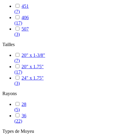
451
(7)
406
(17)
507
(3)
Tailles
20" x 1-3/8"
(7)
20" x 1.75"
(17)
24" x 1.75"
(3)
Rayons
28
(5)
36
(22)
Types de Moyeu