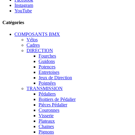
Instagram
YouTube
Catégories
COMPOSANTS BMX
Vélos
Cadres
DIRECTION
Fourches
Guidons
Potences
Entretoises
Jeux de Direction
Poignées
TRANSMISSION
Pédaliers
Boitiers de Pédalier
Pièces Pédalier
Couronnes
Visserie
Plateaux
Chaines
Pignons