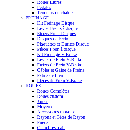
Roues Libres
Pédales
Tendeurs de chaine
FREINAGE
Kit Freinage Disque
Levier Freins à disque
Etriers Frein Disques
Disques de Frein
Plaquettes et Durites Disque
Pièces Frein à disque
Kit Freinage V-Brake
Levier de Frein V-Brake
Etriers de Frein V-Brake
Câbles et Gaine de Freins
Patins de Frein
Pièces de Frein V-Brake
ROUES
Roues Complètes
Roues custom
Jantes
Moyeux
Accessoires moyeux
Rayons et Têtes de Rayon
Pneus
Chambres à air