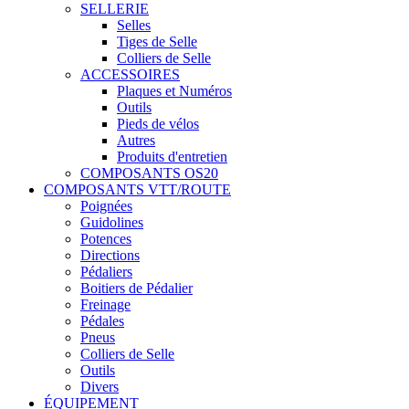
SELLERIE
Selles
Tiges de Selle
Colliers de Selle
ACCESSOIRES
Plaques et Numéros
Outils
Pieds de vélos
Autres
Produits d'entretien
COMPOSANTS OS20
COMPOSANTS VTT/ROUTE
Poignées
Guidolines
Potences
Directions
Pédaliers
Boitiers de Pédalier
Freinage
Pédales
Pneus
Colliers de Selle
Outils
Divers
ÉQUIPEMENT