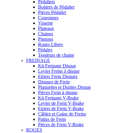
Pédaliers
Boitiers de Pédalier
Pièces Pédalier
Couronnes
Visserie
Plateaux
Chaines
Pignons
Roues Libres
Pédales
Tendeurs de chaine
FREINAGE
Kit Freinage Disque
Levier Freins à disque
Etriers Frein Disques
Disques de Frein
Plaquettes et Durites Disque
Pièces Frein à disque
Kit Freinage V-Brake
Levier de Frein V-Brake
Etriers de Frein V-Brake
Câbles et Gaine de Freins
Patins de Frein
Pièces de Frein V-Brake
ROUES