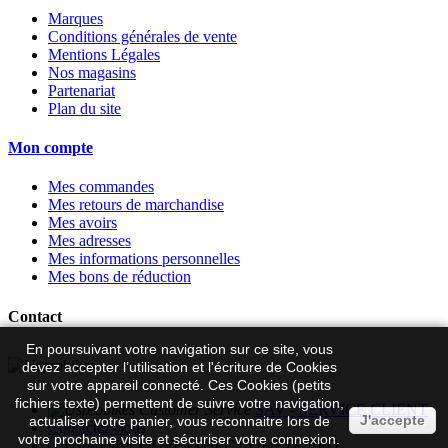
Marques
Conditions générales de vente
Mentions Légales
Nos magasins
Partenariat
Plan du site
Mon compte
Mes commandes
Mes retours de marchandise
Mes avoirs
Mes adresses
Mes informations personnelles
Mes bons de réduction
Contact
En poursuivant votre navigation sur ce site, vous
devez accepter l’utilisation et l'écriture de Cookies
sur votre appareil connecté. Ces Cookies (petits
fichiers texte) permettent de suivre votre navigation,
SAV - SERVICE CLIENT
J'accepte
actualiser votre panier, vous reconnaitre lors de
Contactez-nous
votre prochaine visite et sécuriser votre connexion.