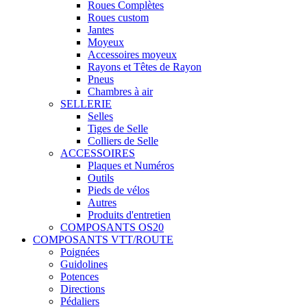
Roues Complètes
Roues custom
Jantes
Moyeux
Accessoires moyeux
Rayons et Têtes de Rayon
Pneus
Chambres à air
SELLERIE
Selles
Tiges de Selle
Colliers de Selle
ACCESSOIRES
Plaques et Numéros
Outils
Pieds de vélos
Autres
Produits d'entretien
COMPOSANTS OS20
COMPOSANTS VTT/ROUTE
Poignées
Guidolines
Potences
Directions
Pédaliers