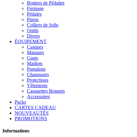
Boitiers de Pédalier
Freinage
Pédales
Pneus
Colliers de Selle
Outils
Divers
ÉQUIPEMENT
Casques
Masques
Gants
Maillots
Pantalons
Chaussures
Protections
Vêtements
Casquettes Bonnets
Accessoires
Packs
CARTES CADEAU
NOUVEAUTÉS
PROMOTIONS
Informations