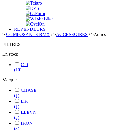
REVENDEURS
>
COMPOSANTS BMX
/
>
ACCESSOIRES
/
>
Autres
FILTRES
En stock
Oui
(10)
Marques
CHASE
(1)
DK
(1)
ELEVN
(2)
IKON
(3)