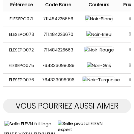
Référence
Code Barre
Couleurs
Prix 
ELESEPO071
711484226656
92
ELESEPO073
711484226670
92
ELESEPO072
711484226663
92
ELESEPO075
764333098089
92
ELESEPO076
764333098096
92
VOUS POURRIEZ AUSSI AIMER
SELLE PIVOTAL ELEVN FULL