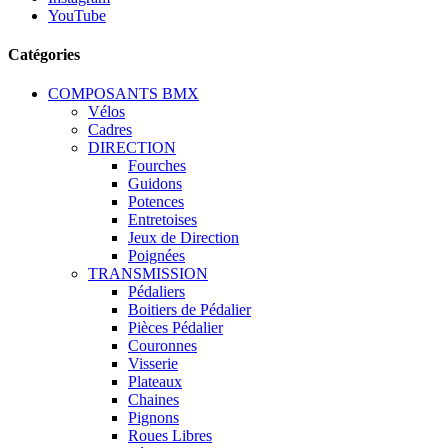
YouTube
Catégories
COMPOSANTS BMX
Vélos
Cadres
DIRECTION
Fourches
Guidons
Potences
Entretoises
Jeux de Direction
Poignées
TRANSMISSION
Pédaliers
Boitiers de Pédalier
Pièces Pédalier
Couronnes
Visserie
Plateaux
Chaines
Pignons
Roues Libres