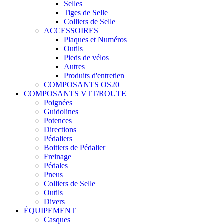
Selles
Tiges de Selle
Colliers de Selle
ACCESSOIRES
Plaques et Numéros
Outils
Pieds de vélos
Autres
Produits d'entretien
COMPOSANTS OS20
COMPOSANTS VTT/ROUTE
Poignées
Guidolines
Potences
Directions
Pédaliers
Boitiers de Pédalier
Freinage
Pédales
Pneus
Colliers de Selle
Outils
Divers
ÉQUIPEMENT
Casques