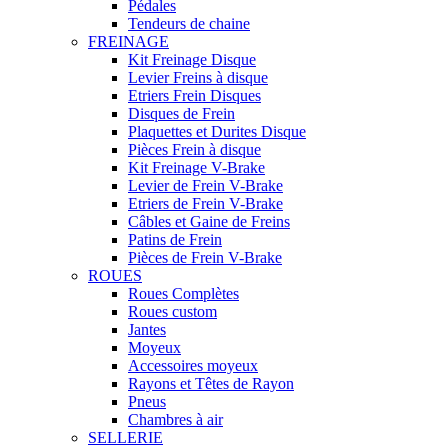
Pédales
Tendeurs de chaine
FREINAGE
Kit Freinage Disque
Levier Freins à disque
Etriers Frein Disques
Disques de Frein
Plaquettes et Durites Disque
Pièces Frein à disque
Kit Freinage V-Brake
Levier de Frein V-Brake
Etriers de Frein V-Brake
Câbles et Gaine de Freins
Patins de Frein
Pièces de Frein V-Brake
ROUES
Roues Complètes
Roues custom
Jantes
Moyeux
Accessoires moyeux
Rayons et Têtes de Rayon
Pneus
Chambres à air
SELLERIE