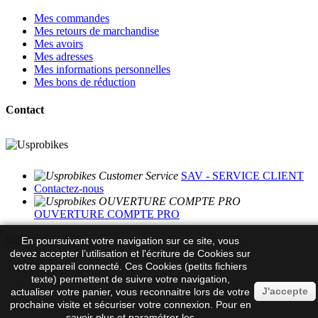
Mes commandes
Mes retours de marchandise
Mes avoirs
Mes adresses
Mes informations personnelles
Mes bons de réduction
Contact
SAV - SERVICE CLIENT
Contactez-nous
OUVERTURE COMPTE PRO
scroll
En poursuivant votre navigation sur ce site, vous
devez accepter l’utilisation et l'écriture de Cookies sur
votre appareil connecté. Ces Cookies (petits fichiers
texte) permettent de suivre votre navigation,
J'accepte
actualiser votre panier, vous reconnaitre lors de votre
prochaine visite et sécuriser votre connexion. Pour en
savoir plus et paramétrer les