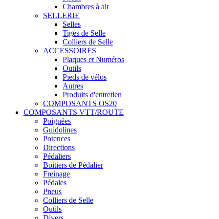
Chambres à air
SELLERIE
Selles
Tiges de Selle
Colliers de Selle
ACCESSOIRES
Plaques et Numéros
Outils
Pieds de vélos
Autres
Produits d'entretien
COMPOSANTS OS20
COMPOSANTS VTT/ROUTE
Poignées
Guidolines
Potences
Directions
Pédaliers
Boitiers de Pédalier
Freinage
Pédales
Pneus
Colliers de Selle
Outils
Divers