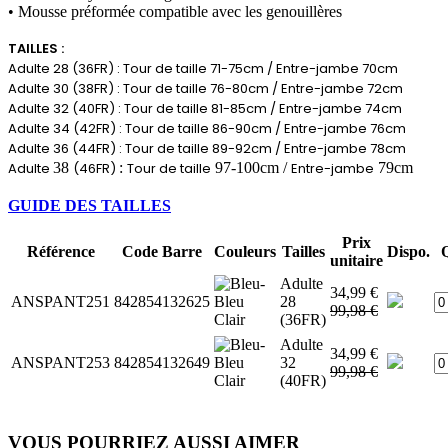
• Mousse préformée compatible avec les genouillères
TAILLES :
Adulte 28 (36FR) : Tour de taille 71-75cm / Entre-jambe 70cm
Adulte 30 (38FR) : Tour de taille 76-80cm / Entre-jambe 72cm
Adulte 32 (40FR) : Tour de taille 81-85cm / Entre-jambe 74cm
Adulte 34 (42FR) : Tour de taille 86-90cm / Entre-jambe 76cm
Adulte 36 (44FR) : Tour de taille 89-92cm / Entre-jambe 78cm
Adulte
38
(46FR)
:
Tour de taille
97-100cm /
Entre-jambe
79cm
GUIDE DES TAILLES
Prix
Référence
Code Barre
Couleurs
Tailles
Dispo.
unitaire
Adulte
34,99 €
ANSPANT251
842854132625
28
99,98 €
(36FR)
Adulte
34,99 €
ANSPANT253
842854132649
32
99,98 €
(40FR)
VOUS POURRIEZ AUSSI AIMER