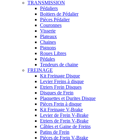
TRANSMISSION
Pédaliers
Boitiers de Pédalier
Pièces Pédalier
Couronnes
Visserie
Plateaux
Chaines
Pignons
Roues Libres
Pédales
Tendeurs de chaine
FREINAGE
Kit Freinage Disque
Levier Freins à disque
Etriers Frein Disques
Disques de Frein
Plaquettes et Durites Disque
Pièces Frein à disque
Kit Freinage V-Brake
Levier de Frein V-Brake
Etriers de Frein V-Brake
Câbles et Gaine de Freins
Patins de Frein
Pièces de Frein V-Brake