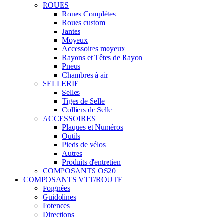
ROUES
Roues Complètes
Roues custom
Jantes
Moyeux
Accessoires moyeux
Rayons et Têtes de Rayon
Pneus
Chambres à air
SELLERIE
Selles
Tiges de Selle
Colliers de Selle
ACCESSOIRES
Plaques et Numéros
Outils
Pieds de vélos
Autres
Produits d'entretien
COMPOSANTS OS20
COMPOSANTS VTT/ROUTE
Poignées
Guidolines
Potences
Directions