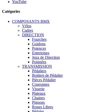
YouTube
Catégories
COMPOSANTS BMX
Vélos
Cadres
DIRECTION
Fourches
Guidons
Potences
Entretoises
Jeux de Direction
Poignées
TRANSMISSION
Pédaliers
Boitiers de Pédalier
Pièces Pédalier
Couronnes
Visserie
Plateaux
Chaines
Pignons
Roues Libres
Pédales