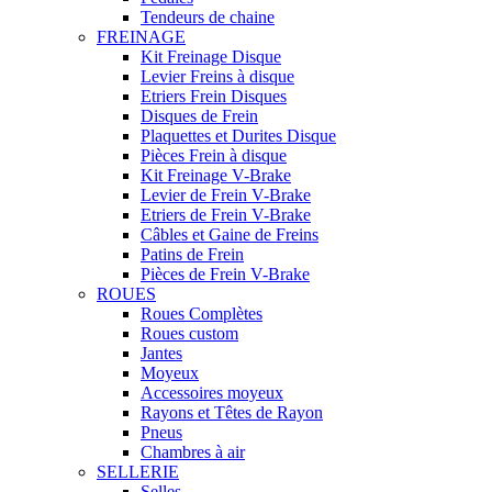
Tendeurs de chaine
FREINAGE
Kit Freinage Disque
Levier Freins à disque
Etriers Frein Disques
Disques de Frein
Plaquettes et Durites Disque
Pièces Frein à disque
Kit Freinage V-Brake
Levier de Frein V-Brake
Etriers de Frein V-Brake
Câbles et Gaine de Freins
Patins de Frein
Pièces de Frein V-Brake
ROUES
Roues Complètes
Roues custom
Jantes
Moyeux
Accessoires moyeux
Rayons et Têtes de Rayon
Pneus
Chambres à air
SELLERIE
Selles