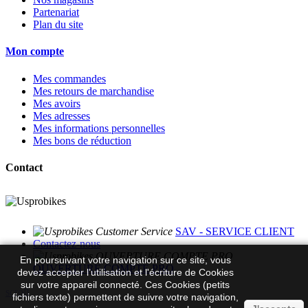
Partenariat
Plan du site
Mon compte
Mes commandes
Mes retours de marchandise
Mes avoirs
Mes adresses
Mes informations personnelles
Mes bons de réduction
Contact
SAV - SERVICE CLIENT
Contactez-nous
En poursuivant votre navigation sur ce site, vous
OUVERTURE COMPTE PRO
devez accepter l’utilisation et l'écriture de Cookies
sur votre appareil connecté. Ces Cookies (petits
scroll
fichiers texte) permettent de suivre votre navigation,