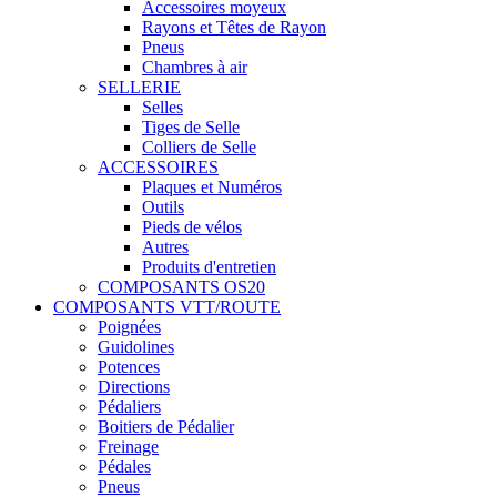
Accessoires moyeux
Rayons et Têtes de Rayon
Pneus
Chambres à air
SELLERIE
Selles
Tiges de Selle
Colliers de Selle
ACCESSOIRES
Plaques et Numéros
Outils
Pieds de vélos
Autres
Produits d'entretien
COMPOSANTS OS20
COMPOSANTS VTT/ROUTE
Poignées
Guidolines
Potences
Directions
Pédaliers
Boitiers de Pédalier
Freinage
Pédales
Pneus