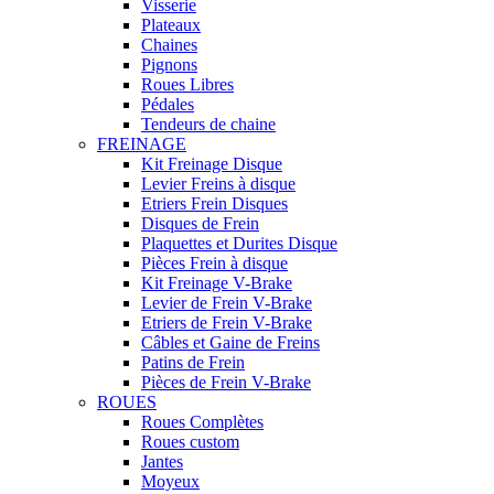
Visserie
Plateaux
Chaines
Pignons
Roues Libres
Pédales
Tendeurs de chaine
FREINAGE
Kit Freinage Disque
Levier Freins à disque
Etriers Frein Disques
Disques de Frein
Plaquettes et Durites Disque
Pièces Frein à disque
Kit Freinage V-Brake
Levier de Frein V-Brake
Etriers de Frein V-Brake
Câbles et Gaine de Freins
Patins de Frein
Pièces de Frein V-Brake
ROUES
Roues Complètes
Roues custom
Jantes
Moyeux