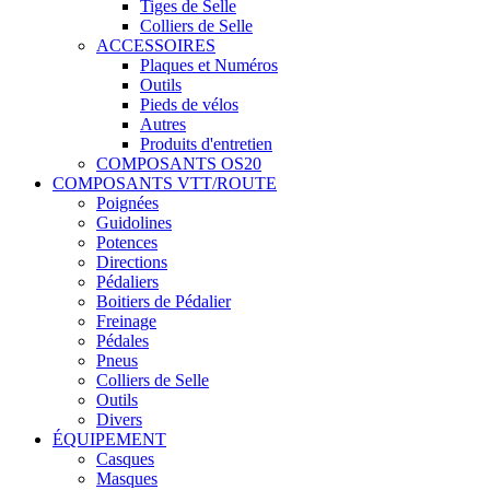
Tiges de Selle
Colliers de Selle
ACCESSOIRES
Plaques et Numéros
Outils
Pieds de vélos
Autres
Produits d'entretien
COMPOSANTS OS20
COMPOSANTS VTT/ROUTE
Poignées
Guidolines
Potences
Directions
Pédaliers
Boitiers de Pédalier
Freinage
Pédales
Pneus
Colliers de Selle
Outils
Divers
ÉQUIPEMENT
Casques
Masques