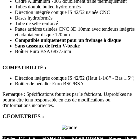
Cadre Aluminium 7005 doublement traité thermiquement
Tubes double butted hydroformés
Direction intégrée conique IS 42/52 usinée CNC
Bases hydroformés
Tube de selle renforcé
Pattes arrières usinées CNC 3D 10mm avec tendeurs intégrés
et adaptateur disque 120mm.
Compatible uniquement pour un freinage à disque
Sans tasseaux de frein V-brake
Boîtier Euro BSA 68x73mm
COMPATIBILITÉ :
Direction intégrée conique IS 42/52 (Haut 1-1/8’’ - Bas 1.5’’)
Boitier de pédalier Euro BSC/BSA
Remarque : Spécifications fournies par le fabricant. Usprobikes ne
pourra être tenu responsable en cas de modifications ou
d'informations incorrectes.
GEOMETRIES :
Tailles
TT
CS
HA
HS OD
SA
SP OD
BBH
Roues
Poids