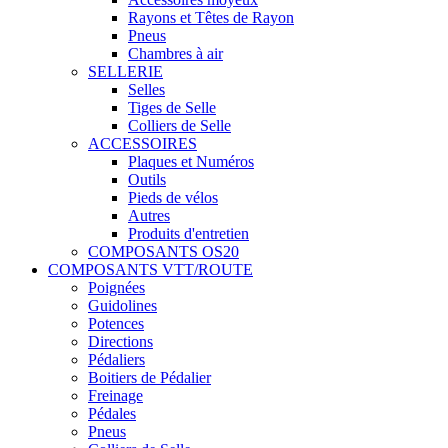
Rayons et Têtes de Rayon
Pneus
Chambres à air
SELLERIE
Selles
Tiges de Selle
Colliers de Selle
ACCESSOIRES
Plaques et Numéros
Outils
Pieds de vélos
Autres
Produits d'entretien
COMPOSANTS OS20
COMPOSANTS VTT/ROUTE
Poignées
Guidolines
Potences
Directions
Pédaliers
Boitiers de Pédalier
Freinage
Pédales
Pneus