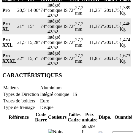
intégré
27,2
1,389
Pro
20,5″
14.06″
74°
conique IS
72°
11,25″
20x1.75
mm
Kg
42/52
intégré
Pro
27,2
1,446
21″
15″
74°
conique IS
72°
11,375″
20x1.75
XL
mm
Kg
42/52
intégré
Pro
27,2
1,474
21,5″
15,28″
74°
conique IS
72°
11,375″
20x1.75
XXL
mm
Kg
42/52
intégré
Pro
27,2
1,673
22″
15,5″
74°
conique IS
72°
11,85″
20x1.75
XXXL
mm
Kg
42/52
CARACTÉRISTIQUES
Matières
Aluminium
Types de Direction
Intégré conique - IS
Types de boitiers
Euro
Type de freinage
Disque
Code
Tailles
Prix
Référence
Couleurs
Dispo.
Quantité
Barre
Cadre
unitaire
695,99
€