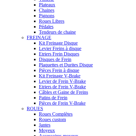
Plateaux
Chaines
Pignons
Roues Libres
Pédales
Tendeurs de chaine
FREINAGE
Kit Freinage Disque
Levier Freins à disque
Etriers Frein Disques
Disques de Frein
Plaquettes et Durites Disque
Pièces Frein à disque
Kit Freinage V-Brake
Levier de Frein V-Brake
Etriers de Frein V-Brake
Câbles et Gaine de Freins
Patins de Frein
Pièces de Frein V-Brake
ROUES
Roues Complètes
Roues custom
Jantes
Moyeux
Accessoires moyeux