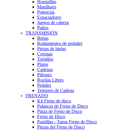
Horquillas
Manillares
Potencias
Espaciadores
Juegos de cabeza
Puños
TRANSMISIÓN
Bielas
Rodamientos de pedalier
Piezas de bielas
Coronas
Tornillos
Platos
Cadenas
Piñones
Ruedas Libres
Pedales
Tensores de Cadena
FRENADO
Kit Freno de disco
Palancas de Freno de Disco
Pinza de Freno de Disco
Freno de Disco
Pastiillas - Tapas Freno de Disco
Piezas del Freno de Disco