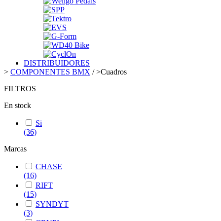
DISTRIBUIDORES
>
COMPONENTES BMX
/
>
Cuadros
FILTROS
En stock
Si
(36)
Marcas
CHASE
(16)
RIFT
(15)
SYNDYT
(3)