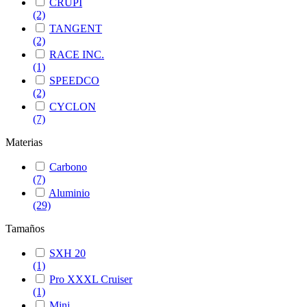
CRUPI
(2)
TANGENT
(2)
RACE INC.
(1)
SPEEDCO
(2)
CYCLON
(7)
Materias
Carbono
(7)
Aluminio
(29)
Tamaños
SXH 20
(1)
Pro XXXL Cruiser
(1)
Mini