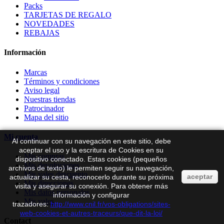
Packs
TARJETAS DE REGALO
NOVEDADES
REBAJAS
Información
Marcas
Términos y condiciones
Aviso legal
Nuestras tiendas
Patrocinador
Mapa del sitio
Mi cuenta
Al continuar con su navegación en este sitio, debe
aceptar el uso y la escritura de Cookies en su
Mis compras
dispositivo conectado. Estas cookies (pequeños
Mis devoluciones
archivos de texto) le permiten seguir su navegación,
Mis vales descuento
aceptar
actualizar su cesta, reconocerlo durante su próxima
Mis direcciones
visita y asegurar su conexión. Para obtener más
Mis datos personales
información y configurar
Mis vales
trazadores:
http://www.cnil.fr/vos-obligations/sites-
web-cookies-et-autres-traceurs/que-dit-la-loi/
Contact