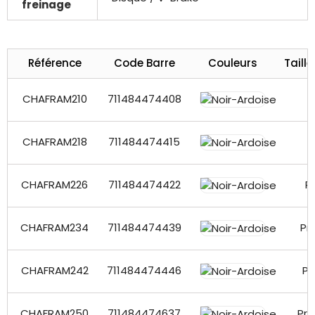
freinage
Référence
Code Barre
Couleurs
Taill
CHAFRAM210
711484474408
CHAFRAM218
711484474415
P
CHAFRAM226
711484474422
P
CHAFRAM234
711484474439
Pr
CHAFRAM242
711484474446
Pr
CHAFRAM250
711484474637
Pro