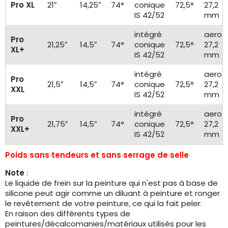
Pro XL
21″
14,25″
74°
conique
72,5°
27,2
IS 42/52
mm
intégré
aero
Pro
21,25″
14,5″
74°
conique
72,5°
27,2
XL+
IS 42/52
mm
intégré
aero
Pro
21,5″
14,5″
74°
conique
72,5°
27,2
XXL
IS 42/52
mm
intégré
aero
Pro
21,75″
14,5″
74°
conique
72,5°
27,2
XXL+
IS 42/52
mm
Poids sans tendeurs et sans serrage de selle
Note
:
Le liquide de frein sur la peinture qui n'est pas à base de
silicone peut agir comme un diluant à peinture et ronger
le revêtement de votre peinture, ce qui la fait peler.
En raison des différents types de
peintures/décalcomanies/matériaux utilisés pour les