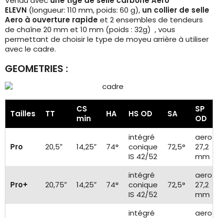
Vendu avec
une tige de selle carbone Aero
ELEVN
(longueur: 110 mm, poids: 60 g),
un collier de selle
Aero à ouverture rapide
et 2 ensembles de tendeurs
de chaîne 20 mm et 10 mm (poids : 32g) , vous
permettant de choisir le type de moyeu arrière à utiliser
avec le cadre.
GEOMETRIES :
CS
SP
Tailles
TT
HA
HS OD
SA
min
OD
intégré
aero
Pro
20,5″
14,25″
74°
conique
72,5°
27,2
IS 42/52
mm
intégré
aero
Pro+
20,75″
14,25″
74°
conique
72,5°
27,2
IS 42/52
mm
intégré
aero