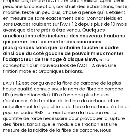
l'impossible, rendre l'ACT 1.2 encore meilleur. Après avoir
peaufiné la conception, construit des échantillons, testé,
modifié, testé un peu plus, Chase a pensé qu'ils étaient
en mesure de faire exactement cela! Connor Fields et
Joris Daudet roulaient sur l'ACT 1.2 depuis plus de 10 mois
avant que d'etre prêt à être vendu.
Quelques
améliorations clés incluent: des nouveaux haubans
qui permettent de monter des couronnes
plus grandes sans que la chaine touche le cadre
ainsi que du coté gauche de pouvoir mieux monter
l'adaptateur de freinage à disque Elevn,
et la
conception d'un nouveau look de l'ACT 1.2, avec une
finition mate et Graphiques brillants.
L'ACT 1.2 est conçu avec la fibre de carbone de la plus
haute qualité connue sous le nom de fibre de carbone
UD (unidirectionnelle). UD a l'une des plus hautes
résistances à la traction de la fibre de carbone et est
actuellement le type ultime de fibre de carbone à utiliser
pour un cadre BMX. La résistance à la traction est la
quantité de force nécessaire pour provoquer la rupture
des fibres, tandis que le module de traction est une
mesure de la rigidité de la fibre de carbone. Nous