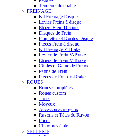
Pédales
Tendeurs de chaine
FREINAGE
Kit Freinage Disque
Levier Freins à disque
Etriers Frein Disques
Disques de Frein
Plaquettes et Durites Disque
Pièces Frein à disque
Kit Freinage V-Brake
Levier de Frein V-Brake
Etriers de Frein V-Brake
Câbles et Gaine de Freins
Patins de Frein
Pièces de Frein V-Brake
ROUES
Roues Complètes
Roues custom
Jantes
Moyeux
Accessoires moyeux
Rayons et Têtes de Rayon
Pneus
Chambres à air
SELLERIE