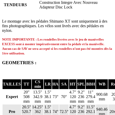
Construction Integre Avec Nouveau
TENDEURS
Adapteur Disc Lock
Le montage avec les pédales Shimano XT sont uniquement à des
fins photographiques. Les vélos sont livrés avec des pédales en
nylon.
NOTE IMPORTANTE : Les rondelles livrées avec le jeu de manivelles
EXCESS sont à monter impérativement entre la pédale et la manivelle.
Aucun cas de SAV ne sera accepté si les rondelles n’ont pas été montées dès la
1ère utilisation.
GEOMETRIES :
CS
TAILLES
TT
LR
HA
SA
HT
SPL
BBH
WB
R
min
20"
13.5"
1.5"
4.7"
9.2"
11"
900.68
2
Expert
508
342.9
38.1
73°
70°
120
236
279.4
mm
3
mm
mm
mm
mm
mm
mm
20.5"
14.25"
1.5"
4.7"
9.2"
11.5"
940.46
Pro
520.7
362
38.1
74°
72.5°
120
236
292.1
20
mm