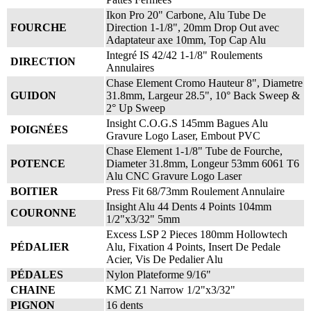
Ikon Pro 20" Carbone, Alu Tube De
FOURCHE
Direction 1-1/8", 20mm Drop Out avec
Adaptateur axe 10mm, Top Cap Alu
Integré IS 42/42 1-1/8" Roulements
DIRECTION
Annulaires
Chase Element Cromo Hauteur 8", Diametre
GUIDON
31.8mm, Largeur 28.5", 10° Back Sweep &
2° Up Sweep
Insight C.O.G.S 145mm Bagues Alu
POIGNÉES
Gravure Logo Laser, Embout PVC
Chase Element 1-1/8" Tube de Fourche,
POTENCE
Diameter 31.8mm, Longeur 53mm 6061 T6
Alu CNC Gravure Logo Laser
BOITIER
Press Fit 68/73mm Roulement Annulaire
Insight Alu 44 Dents 4 Points 104mm
COURONNE
1/2"x3/32" 5mm
Excess LSP 2 Pieces 180mm Hollowtech
PÉDALIER
Alu, Fixation 4 Points, Insert De Pedale
Acier, Vis De Pedalier Alu
PÉDALES
Nylon Plateforme 9/16"
CHAINE
KMC Z1 Narrow 1/2"x3/32"
PIGNON
16 dents