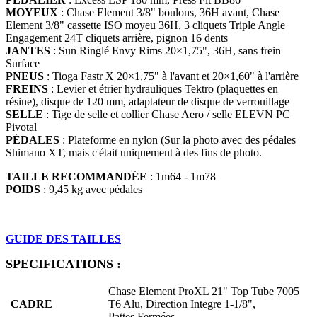
MOYEUX
: Chase Element 3/8" boulons, 36H avant, Chase
Element 3/8" cassette ISO moyeu 36H, 3 cliquets Triple Angle
Engagement 24T cliquets arrière, pignon 16 dents
JANTES
: Sun Ringlé Envy Rims 20×1,75", 36H, sans frein
Surface
PNEUS
: Tioga Fastr X 20×1,75" à l'avant et 20×1,60" à l'arrière
FREINS
: Levier et étrier hydrauliques Tektro (plaquettes en
résine), disque de 120 mm, adaptateur de disque de verrouillage
SELLE
: Tige de selle et collier Chase Aero / selle ELEVN PC
Pivotal
PÉDALES
: Plateforme en nylon (Sur la photo avec des pédales
Shimano XT, mais c'était uniquement à des fins de photo.
TAILLE RECOMMANDÉE
: 1m64 - 1m78
POIDS
: 9,45 kg avec pédales
GUIDE DES TAILLES
SPECIFICATIONS :
Chase Element ProXL 21" Top Tube 7005
CADRE
T6 Alu, Direction Integre 1-1/8",
Pattes Fermées