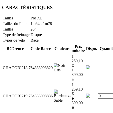
CARACTÉRISTIQUES
Tailles
Pro XL
Tailles du Pilote
1m64 - 1m78
Tailles
20"
Type de freinage
Disque
Types de vélo
Race
Prix
Référence
Code Barre
Couleurs
Dispo.
Quantit
unitaire
1
259,10
€
CHACOBI218
764333098829
1
399,00
€
1
259,10
€
CHACOBI219
764333098836
1
399,00
€