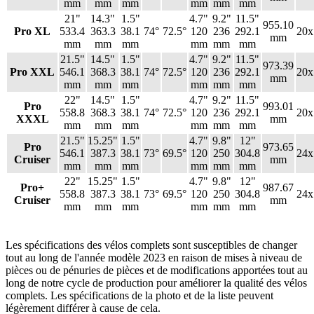
mm
mm
mm
mm
mm
mm
21"
14.3"
1.5"
4.7"
9.2"
11.5"
955.10
Pro XL
533.4
363.3
38.1
74°
72.5°
120
236
292.1
20x
mm
mm
mm
mm
mm
mm
mm
21.5"
14.5"
1.5"
4.7"
9.2"
11.5"
973.39
Pro XXL
546.1
368.3
38.1
74°
72.5°
120
236
292.1
20x
mm
mm
mm
mm
mm
mm
mm
22"
14.5"
1.5"
4.7"
9.2"
11.5"
Pro
993.01
558.8
368.3
38.1
74°
72.5°
120
236
292.1
20x
XXXL
mm
mm
mm
mm
mm
mm
mm
21.5"
15.25"
1.5"
4.7"
9.8"
12"
Pro
973.65
546.1
387.3
38.1
73°
69.5°
120
250
304.8
24x
Cruiser
mm
mm
mm
mm
mm
mm
mm
22"
15.25"
1.5"
4.7"
9.8"
12"
Pro+
987.67
558.8
387.3
38.1
73°
69.5°
120
250
304.8
24x
Cruiser
mm
mm
mm
mm
mm
mm
mm
Les spécifications des vélos complets sont susceptibles de changer
tout au long de l'année modèle 2023 en raison de mises à niveau de
pièces ou de pénuries de pièces et de modifications apportées tout au
long de notre cycle de production pour améliorer la qualité des vélos
complets. Les spécifications de la photo et de la liste peuvent
légèrement différer à cause de cela.