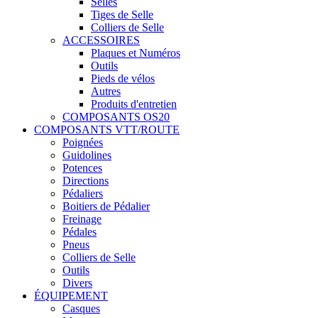
Selles
Tiges de Selle
Colliers de Selle
ACCESSOIRES
Plaques et Numéros
Outils
Pieds de vélos
Autres
Produits d'entretien
COMPOSANTS OS20
COMPOSANTS VTT/ROUTE
Poignées
Guidolines
Potences
Directions
Pédaliers
Boitiers de Pédalier
Freinage
Pédales
Pneus
Colliers de Selle
Outils
Divers
ÉQUIPEMENT
Casques