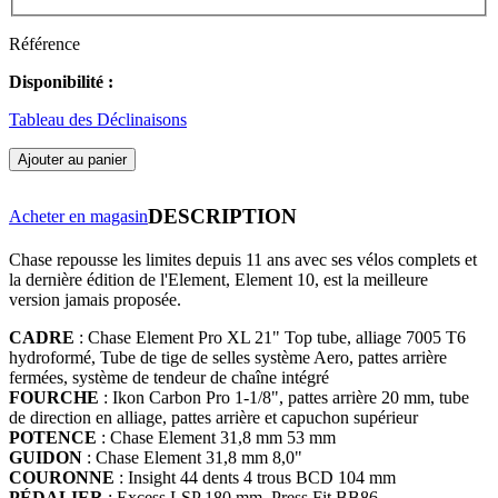
Référence
Disponibilité :
Tableau des Déclinaisons
Ajouter au panier
DESCRIPTION
Acheter en magasin
Chase repousse les limites depuis 11 ans avec ses vélos complets et
la dernière édition de l'Element, Element 10, est la meilleure
version jamais proposée.
CADRE
: Chase Element Pro XL 21" Top tube, alliage 7005 T6
hydroformé, Tube de tige de selles système Aero, pattes arrière
fermées, système de tendeur de chaîne intégré
FOURCHE
: Ikon Carbon Pro 1-1/8", pattes arrière 20 mm, tube
de direction en alliage, pattes arrière et capuchon supérieur
POTENCE
: Chase Element 31,8 mm 53 mm
GUIDON
: Chase Element 31,8 mm 8,0"
COURONNE
: Insight 44 dents 4 trous BCD 104 mm
PÉDALIER
: Excess LSP 180 mm, Press Fit BB86