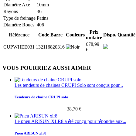
Diamètre Axe
10mm
Rayons
36
Type de freinage
Patins
Diamètre Roues
406
Prix
Référence
Code Barre
Couleurs
Dispo.
Quantité
unitaire
678,99
CUPWHEE031
132116820316
€
VOUS POURRIEZ AUSSI AIMER
Les tendeurs de chaines CRUPI Solo sont conçus pour...
Tendeurs de chaine CRUPI solo
38,70 €
Le pneu ARISUN XLR8 a été conçu pour répondre aux...
Pneu ARISUN xlr8