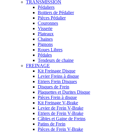
TRANSMISSION
Pédaliers
Boitiers de Pédalier
Pièces Pédalier
Couronnes
Visserie
Plateaux
Chaines
Pignons
Roues Libres
Pédales
Tendeurs de chaine
FREINAGE
Kit Freinage Disque
Levier Freins à disque
Etriers Frein Disques
Disques de Frein
Plaquettes et Durites Disque
Pièces Frein à disque
Kit Freinage V-Brake
Levier de Frein V-Brake
Etriers de Frein V-Brake
Câbles et Gaine de Freins
Patins de Frein
Pièces de Frein V-Brake