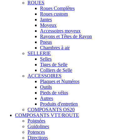
ROUES
Roues Complètes
Roues custom
Jantes
Moyeux
Accessoires moyeux
Rayons et Têtes de Rayon
Pneus
Chambres à air
SELLERIE
Selles
Tiges de Selle
Colliers de Selle
ACCESSOIRES
Plaques et Numéros
Outils
Pieds de vélos
Autres
Produits d'entretien
COMPOSANTS OS20
COMPOSANTS VTT/ROUTE
Poignées
Guidolines
Potences
Directions