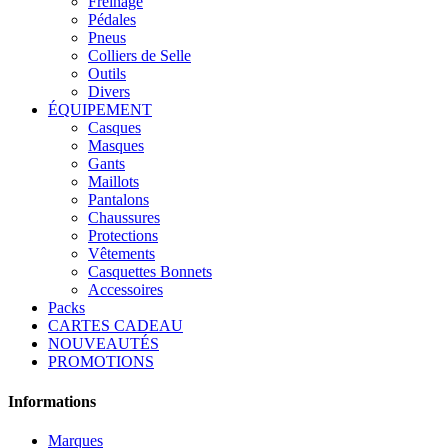
Freinage
Pédales
Pneus
Colliers de Selle
Outils
Divers
ÉQUIPEMENT
Casques
Masques
Gants
Maillots
Pantalons
Chaussures
Protections
Vêtements
Casquettes Bonnets
Accessoires
Packs
CARTES CADEAU
NOUVEAUTÉS
PROMOTIONS
Informations
Marques