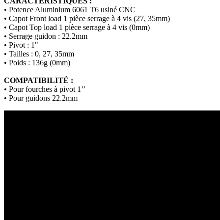
CARACTÉRISTIQUES :
• Potence Aluminium 6061 T6 usiné CNC
• Capot Front load 1 pièce serrage à 4 vis (27, 35mm)
• Capot Top load 1 pièce serrage à 4 vis (0mm)
• Serrage guidon : 22.2mm
• Pivot : 1"
• Tailles : 0, 27, 35mm
• Poids : 136g (0mm)
COMPATIBILITÉ :
• Pour fourches à pivot 1’’
• Pour guidons 22.2mm​​​​​​​