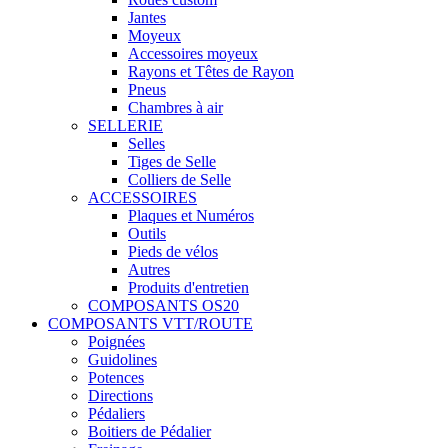
Jantes
Moyeux
Accessoires moyeux
Rayons et Têtes de Rayon
Pneus
Chambres à air
SELLERIE
Selles
Tiges de Selle
Colliers de Selle
ACCESSOIRES
Plaques et Numéros
Outils
Pieds de vélos
Autres
Produits d'entretien
COMPOSANTS OS20
COMPOSANTS VTT/ROUTE
Poignées
Guidolines
Potences
Directions
Pédaliers
Boitiers de Pédalier