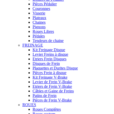
Pièces Pédalier
Couronnes
Visserie
Plateaux
Chaines
Pignons
Roues Libres
Pédales
Tendeurs de chaine
FREINAGE
Kit Freinage Disque
Levier Freins à disque
Etriers Frein Disques
Disques de Frein
Plaquettes et Durites Disque
Pièces Frein à disque
Kit Freinage V-Brake
Levier de Frein V-Brake
Etriers de Frein V-Brake
Câbles et Gaine de Freins
Patins de Frein
Pièces de Frein V-Brake
ROUES
Roues Complètes
Roues custom