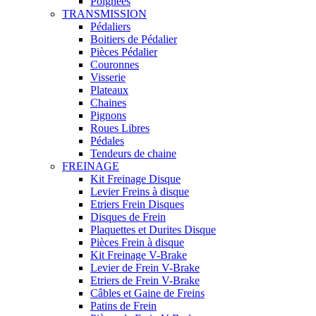
Poignées
TRANSMISSION
Pédaliers
Boitiers de Pédalier
Pièces Pédalier
Couronnes
Visserie
Plateaux
Chaines
Pignons
Roues Libres
Pédales
Tendeurs de chaine
FREINAGE
Kit Freinage Disque
Levier Freins à disque
Etriers Frein Disques
Disques de Frein
Plaquettes et Durites Disque
Pièces Frein à disque
Kit Freinage V-Brake
Levier de Frein V-Brake
Etriers de Frein V-Brake
Câbles et Gaine de Freins
Patins de Frein