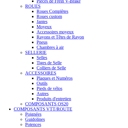
Pièces de Frein V-Brake
ROUES
Roues Complètes
Roues custom
Jantes
Moyeux
Accessoires moyeux
Rayons et Têtes de Rayon
Pneus
Chambres à air
SELLERIE
Selles
Tiges de Selle
Colliers de Selle
ACCESSOIRES
Plaques et Numéros
Outils
Pieds de vélos
Autres
Produits d'entretien
COMPOSANTS OS20
COMPOSANTS VTT/ROUTE
Poignées
Guidolines
Potences