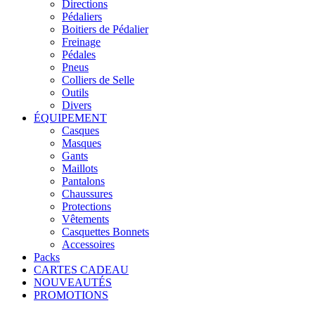
Directions
Pédaliers
Boitiers de Pédalier
Freinage
Pédales
Pneus
Colliers de Selle
Outils
Divers
ÉQUIPEMENT
Casques
Masques
Gants
Maillots
Pantalons
Chaussures
Protections
Vêtements
Casquettes Bonnets
Accessoires
Packs
CARTES CADEAU
NOUVEAUTÉS
PROMOTIONS