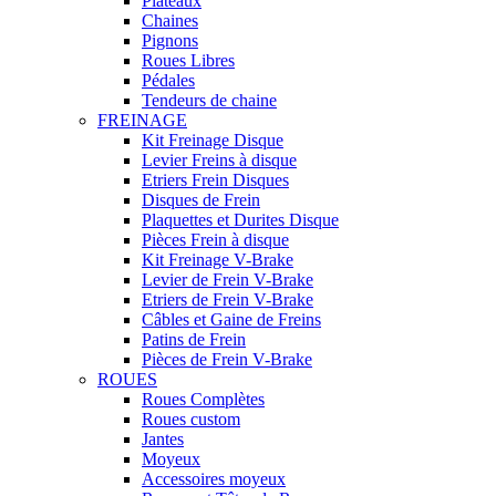
Plateaux
Chaines
Pignons
Roues Libres
Pédales
Tendeurs de chaine
FREINAGE
Kit Freinage Disque
Levier Freins à disque
Etriers Frein Disques
Disques de Frein
Plaquettes et Durites Disque
Pièces Frein à disque
Kit Freinage V-Brake
Levier de Frein V-Brake
Etriers de Frein V-Brake
Câbles et Gaine de Freins
Patins de Frein
Pièces de Frein V-Brake
ROUES
Roues Complètes
Roues custom
Jantes
Moyeux
Accessoires moyeux