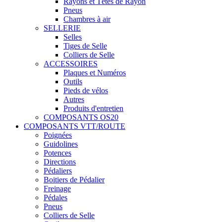
Rayons et Têtes de Rayon
Pneus
Chambres à air
SELLERIE
Selles
Tiges de Selle
Colliers de Selle
ACCESSOIRES
Plaques et Numéros
Outils
Pieds de vélos
Autres
Produits d'entretien
COMPOSANTS OS20
COMPOSANTS VTT/ROUTE
Poignées
Guidolines
Potences
Directions
Pédaliers
Boitiers de Pédalier
Freinage
Pédales
Pneus
Colliers de Selle