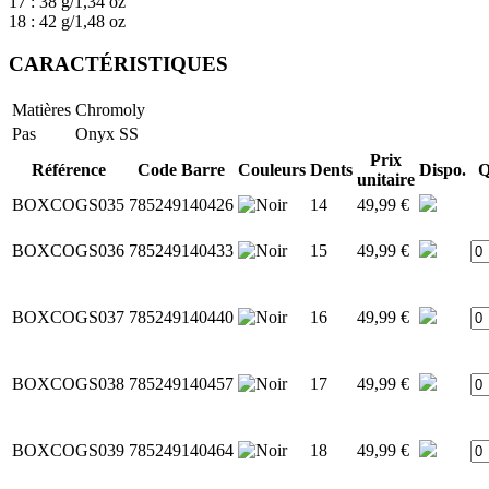
17 : 38 g/1,34 oz
18 : 42 g/1,48 oz
CARACTÉRISTIQUES
Matières
Chromoly
Pas
Onyx SS
Prix
Référence
Code Barre
Couleurs
Dents
Dispo.
Q
unitaire
BOXCOGS035
785249140426
14
49,99 €
BOXCOGS036
785249140433
15
49,99 €
BOXCOGS037
785249140440
16
49,99 €
BOXCOGS038
785249140457
17
49,99 €
BOXCOGS039
785249140464
18
49,99 €