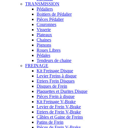
TRANSMISSION
Pédaliers
Boitiers de Pédalier
Pièces Pédalier
Couronnes
Visserie
Plateaux
Chaines
Pignons
Roues Libres
Pédales
Tendeurs de chaine
FREINAGE
Kit Freinage Disque
Levier Freins à disque
Etriers Frein Disques
Disques de Frein
Plaquettes et Durites Disque
Pièces Frein à disque
Kit Freinage V-Brake
Levier de Frein V-Brake
Etriers de Frein V-Brake
Câbles et Gaine de Freins
Patins de Frein
Pièces de Frein V-Brake