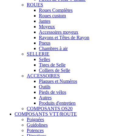
ROUES
Roues Complètes
Roues custom
Jantes
Moyeux
Accessoires moyeux
Rayons et Têtes de Rayon
Pneus
Chambres à air
SELLERIE
Selles
Tiges de Selle
Colliers de Selle
ACCESSOIRES
Plaques et Numéros
Outils
Pieds de vélos
Autres
Produits d'entretien
COMPOSANTS OS20
COMPOSANTS VTT/ROUTE
Poignées
Guidolines
Potences
Directions