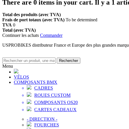
There are
0
items in your cart.
Il y a 1 art
Total des produits (avec TVA)
Frais de port totaux (avec TVA)
To be determined
TVA
0
Total (avec TVA)
Continuer les achats
Commander
USPROBIKES distributeur France et Europe des plus grandes marq
Rechercher
Menu
VÉLOS
COMPOSANTS BMX
CADRES
ROUES CUSTOM
COMPOSANTS OS20
CARTES CADEAUX
-
DIRECTION
-
FOURCHES