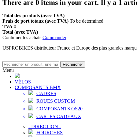
There are
0
items in your cart.
Il y a 1 art
Total des produits (avec TVA)
Frais de port totaux (avec TVA)
To be determined
TVA
0
Total (avec TVA)
Continuer les achats
Commander
USPROBIKES distributeur France et Europe des plus grandes marq
Rechercher
Menu
VÉLOS
COMPOSANTS BMX
CADRES
ROUES CUSTOM
COMPOSANTS OS20
CARTES CADEAUX
-
DIRECTION
-
FOURCHES