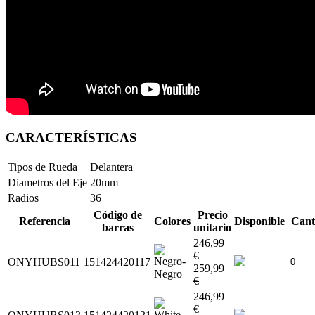
CARACTERÍSTICAS
Tipos de Rueda
Delantera
Diametros del Eje
20mm
Radios
36
Código de
Precio
Referencia
Colores
Disponible
Cant
barras
unitario
246,99
€
ONYHUBS011
151424420117
259,99
€
246,99
€