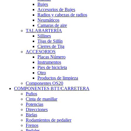
Bujes
Accesorios de Bujes
Radios y cabezas de radios
Neumáticos
Camaras de aire
TALABARTERÍA
Sillines
Tijas de Sillín
Cierres de Tija
ACCESORIOS
Placas Número
Instrumentos
Pies de bicicleta
Otro
Productos de limpieza
Componentes OS20
COMPONENTES BTT/CARRETERA
Puños
Cinta de manillar
Potencias
Direcciones
Bielas
Rodamientos de pedalier
Frenos
Pedales