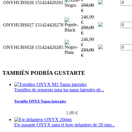
ONYHUBS026
151424420261
259,99
€
246,99
€
ONYHUBS027
151424420278
259,99
€
246,99
€
ONYHUBS028
151424420285
259,99
€
TAMBIÉN PODRÍA GUSTARTE
Tornillos de repuesto para las tapas laterales de...
Tornillo ONYX Tapas laterales
1,00 €
Eje pasante ONYX para el buje delantero de 20 mm...