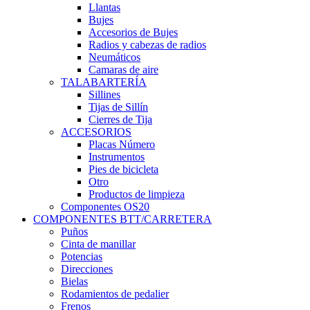
Llantas
Bujes
Accesorios de Bujes
Radios y cabezas de radios
Neumáticos
Camaras de aire
TALABARTERÍA
Sillines
Tijas de Sillín
Cierres de Tija
ACCESORIOS
Placas Número
Instrumentos
Pies de bicicleta
Otro
Productos de limpieza
Componentes OS20
COMPONENTES BTT/CARRETERA
Puños
Cinta de manillar
Potencias
Direcciones
Bielas
Rodamientos de pedalier
Frenos