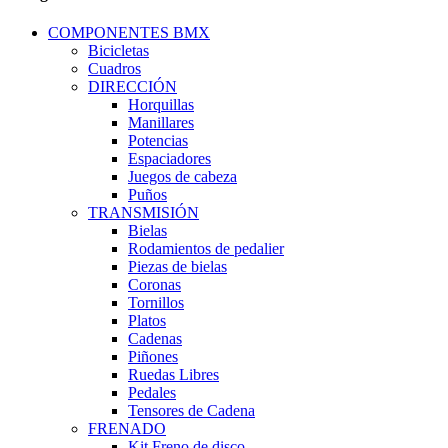
COMPONENTES BMX
Bicicletas
Cuadros
DIRECCIÓN
Horquillas
Manillares
Potencias
Espaciadores
Juegos de cabeza
Puños
TRANSMISIÓN
Bielas
Rodamientos de pedalier
Piezas de bielas
Coronas
Tornillos
Platos
Cadenas
Piñones
Ruedas Libres
Pedales
Tensores de Cadena
FRENADO
Kit Freno de disco