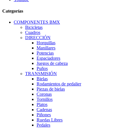
Categorías
COMPONENTES BMX
Bicicletas
Cuadros
DIRECCIÓN
Horquillas
Manillares
Potencias
Espaciadores
Juegos de cabeza
Puños
TRANSMISIÓN
Bielas
Rodamientos de pedalier
Piezas de bielas
Coronas
Tornillos
Platos
Cadenas
Piñones
Ruedas Libres
Pedales