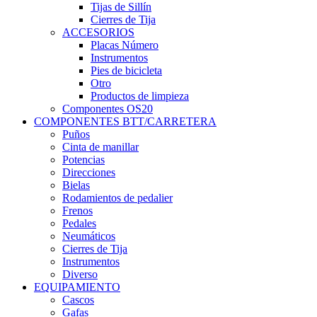
Tijas de Sillín
Cierres de Tija
ACCESORIOS
Placas Número
Instrumentos
Pies de bicicleta
Otro
Productos de limpieza
Componentes OS20
COMPONENTES BTT/CARRETERA
Puños
Cinta de manillar
Potencias
Direcciones
Bielas
Rodamientos de pedalier
Frenos
Pedales
Neumáticos
Cierres de Tija
Instrumentos
Diverso
EQUIPAMIENTO
Cascos
Gafas