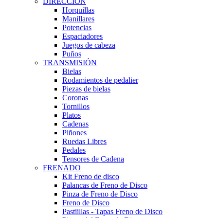
DIRECCIÓN
Horquillas
Manillares
Potencias
Espaciadores
Juegos de cabeza
Puños
TRANSMISIÓN
Bielas
Rodamientos de pedalier
Piezas de bielas
Coronas
Tornillos
Platos
Cadenas
Piñones
Ruedas Libres
Pedales
Tensores de Cadena
FRENADO
Kit Freno de disco
Palancas de Freno de Disco
Pinza de Freno de Disco
Freno de Disco
Pastiillas - Tapas Freno de Disco