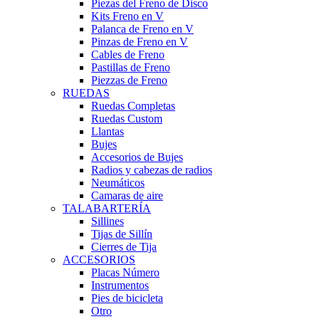
Piezas del Freno de Disco
Kits Freno en V
Palanca de Freno en V
Pinzas de Freno en V
Cables de Freno
Pastillas de Freno
Piezzas de Freno
RUEDAS
Ruedas Completas
Ruedas Custom
Llantas
Bujes
Accesorios de Bujes
Radios y cabezas de radios
Neumáticos
Camaras de aire
TALABARTERÍA
Sillines
Tijas de Sillín
Cierres de Tija
ACCESORIOS
Placas Número
Instrumentos
Pies de bicicleta
Otro