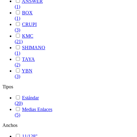
ANSWER
(1)
BOX
(1)
CRUPI
(3)
KMC
(21)
SHIMANO
(1)
TAYA
(2)
YBN
(3)
Tipos
Estándar
(20)
Medias Enlaces
(5)
Anchos
11/128"