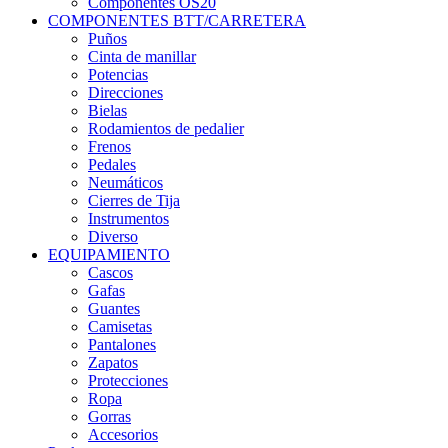
Componentes OS20
COMPONENTES BTT/CARRETERA
Puños
Cinta de manillar
Potencias
Direcciones
Bielas
Rodamientos de pedalier
Frenos
Pedales
Neumáticos
Cierres de Tija
Instrumentos
Diverso
EQUIPAMIENTO
Cascos
Gafas
Guantes
Camisetas
Pantalones
Zapatos
Protecciones
Ropa
Gorras
Accesorios