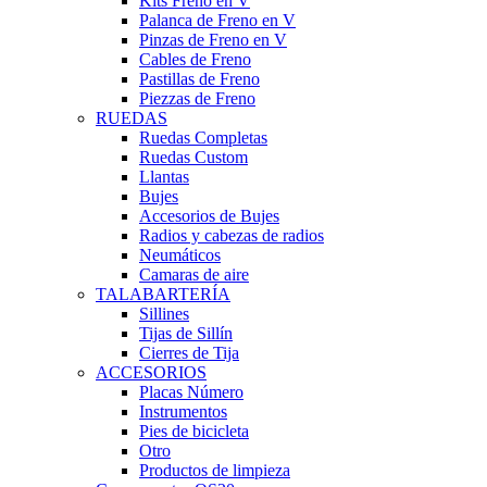
Kits Freno en V
Palanca de Freno en V
Pinzas de Freno en V
Cables de Freno
Pastillas de Freno
Piezzas de Freno
RUEDAS
Ruedas Completas
Ruedas Custom
Llantas
Bujes
Accesorios de Bujes
Radios y cabezas de radios
Neumáticos
Camaras de aire
TALABARTERÍA
Sillines
Tijas de Sillín
Cierres de Tija
ACCESORIOS
Placas Número
Instrumentos
Pies de bicicleta
Otro
Productos de limpieza