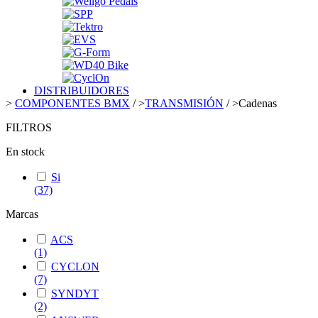
DISTRIBUIDORES
>
COMPONENTES BMX
/
>
TRANSMISIÓN
/
>
Cadenas
FILTROS
En stock
Si
(37)
Marcas
ACS
(1)
CYCLON
(7)
SYNDYT
(2)