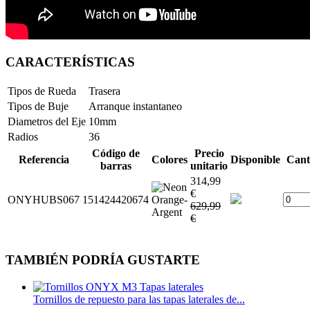
CARACTERÍSTICAS
Tipos de Rueda
Trasera
Tipos de Buje
Arranque instantaneo
Diametros del Eje
10mm
Radios
36
Código de
Precio
Referencia
Colores
Disponible
Cant
barras
unitario
314,99
€
ONYHUBS067
151424420674
629,99
€
TAMBIÉN PODRÍA GUSTARTE
Tornillos de repuesto para las tapas laterales de...