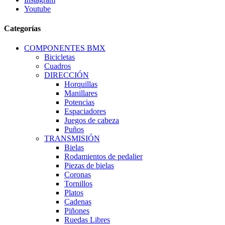
Youtube
Categorías
COMPONENTES BMX
Bicicletas
Cuadros
DIRECCIÓN
Horquillas
Manillares
Potencias
Espaciadores
Juegos de cabeza
Puños
TRANSMISIÓN
Bielas
Rodamientos de pedalier
Piezas de bielas
Coronas
Tornillos
Platos
Cadenas
Piñones
Ruedas Libres