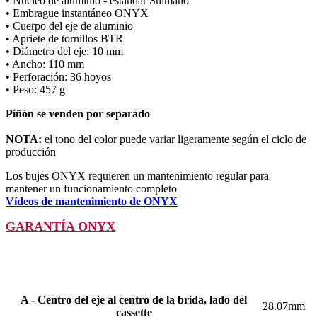
• Núcleo de aluminio - estándar Shimano
• Embrague instantáneo ONYX
• Cuerpo del eje de aluminio
• Apriete de tornillos BTR
• Diámetro del eje: 10 mm
• Ancho: 110 mm
• Perforación: 36 hoyos
• Peso: 457 g
Piñón se venden por separado
NOTA:
el tono del color puede variar ligeramente según el ciclo de
producción
Los bujes ONYX requieren un mantenimiento regular para
mantener un funcionamiento completo
Vídeos de mantenimiento de ONYX
GARANTÍA ONYX
A - Centro del eje al centro de la brida, lado del
28.07mm
cassette