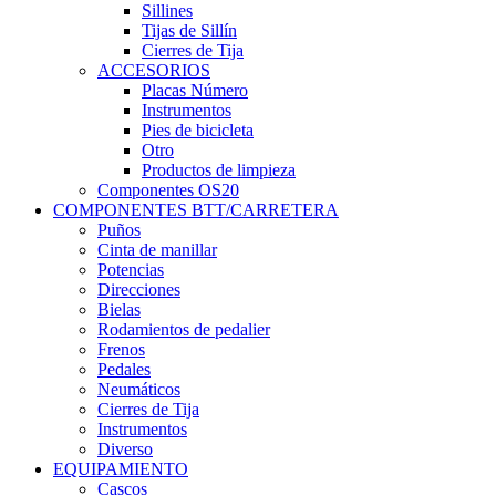
Sillines
Tijas de Sillín
Cierres de Tija
ACCESORIOS
Placas Número
Instrumentos
Pies de bicicleta
Otro
Productos de limpieza
Componentes OS20
COMPONENTES BTT/CARRETERA
Puños
Cinta de manillar
Potencias
Direcciones
Bielas
Rodamientos de pedalier
Frenos
Pedales
Neumáticos
Cierres de Tija
Instrumentos
Diverso
EQUIPAMIENTO
Cascos