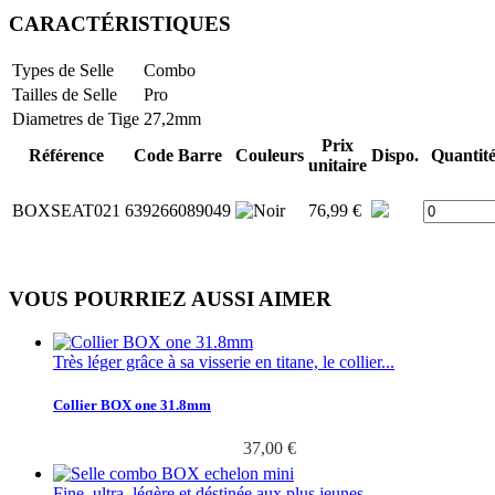
CARACTÉRISTIQUES
Types de Selle
Combo
Tailles de Selle
Pro
Diametres de Tige
27,2mm
Prix
Référence
Code Barre
Couleurs
Dispo.
Quantit
unitaire
BOXSEAT021
639266089049
76,99 €
VOUS POURRIEZ AUSSI AIMER
Très léger grâce à sa visserie en titane, le collier...
Collier BOX one 31.8mm
37,00 €
Fine, ultra légère et déstinée aux plus jeunes...