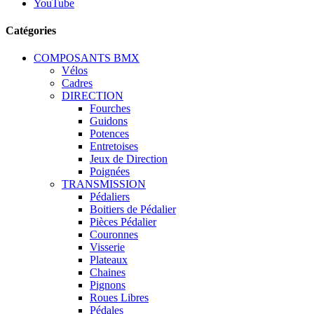
YouTube
Catégories
COMPOSANTS BMX
Vélos
Cadres
DIRECTION
Fourches
Guidons
Potences
Entretoises
Jeux de Direction
Poignées
TRANSMISSION
Pédaliers
Boitiers de Pédalier
Pièces Pédalier
Couronnes
Visserie
Plateaux
Chaines
Pignons
Roues Libres
Pédales