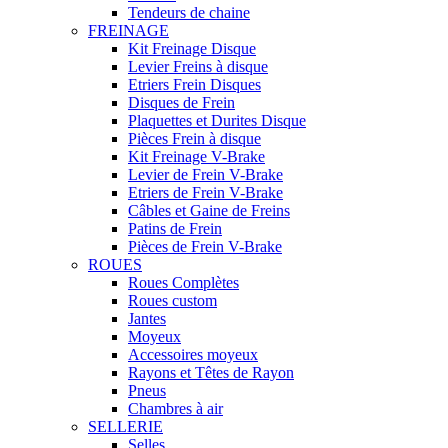
Tendeurs de chaine
FREINAGE
Kit Freinage Disque
Levier Freins à disque
Etriers Frein Disques
Disques de Frein
Plaquettes et Durites Disque
Pièces Frein à disque
Kit Freinage V-Brake
Levier de Frein V-Brake
Etriers de Frein V-Brake
Câbles et Gaine de Freins
Patins de Frein
Pièces de Frein V-Brake
ROUES
Roues Complètes
Roues custom
Jantes
Moyeux
Accessoires moyeux
Rayons et Têtes de Rayon
Pneus
Chambres à air
SELLERIE
Selles