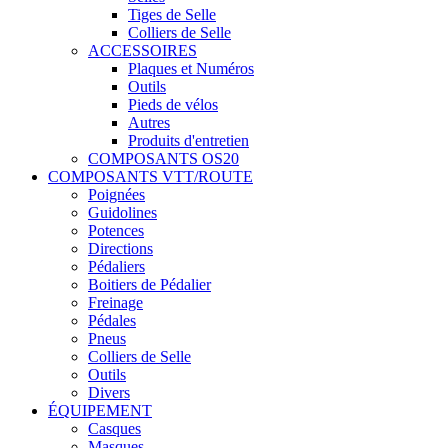
Tiges de Selle
Colliers de Selle
ACCESSOIRES
Plaques et Numéros
Outils
Pieds de vélos
Autres
Produits d'entretien
COMPOSANTS OS20
COMPOSANTS VTT/ROUTE
Poignées
Guidolines
Potences
Directions
Pédaliers
Boitiers de Pédalier
Freinage
Pédales
Pneus
Colliers de Selle
Outils
Divers
ÉQUIPEMENT
Casques
Masques