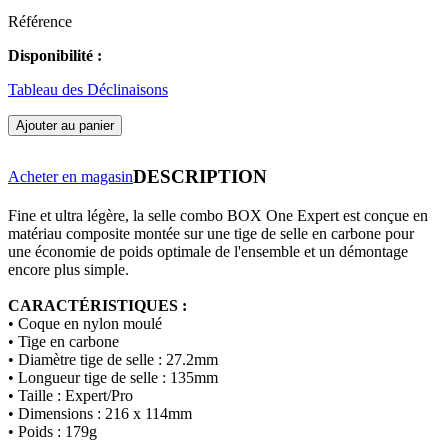
Référence
Disponibilité :
Tableau des Déclinaisons
Ajouter au panier
DESCRIPTION
Acheter en magasin
Fine et ultra
légère
, la selle combo BOX One Expert est conçue en
matériau composite montée sur une tige de selle en carbone pour
une économie de poids optimale de l'ensemble et un démontage
encore plus simple.
CARACTÉRISTIQUES :
• Coque en nylon moulé
• Tige en carbone
• Diamètre t
ige de selle :
27.2mm
• Longueur t
ige de selle :
135mm
•
Taille : Expert/Pro
• Dimensions : 216 x 114mm
•
Poids : 179g