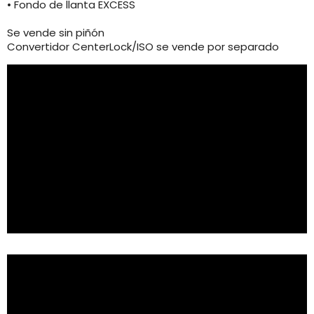
• Fondo de llanta EXCESS
Se vende sin piñón
Convertidor CenterLock/ISO se vende por separado