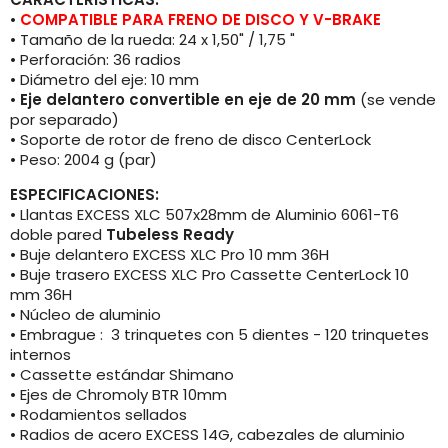
•
COMPATIBLE PARA FRENO DE DISCO Y V-BRAKE
• Tamaño de la rueda: 24 x 1,50" / 1,75 "
• Perforación: 36 radios
• Diámetro del eje: 10 mm
•
Eje delantero convertible en eje de 20 mm
(se vende
por separado)
• Soporte de rotor de freno de disco CenterLock
• Peso: 2004 g (par)
ESPECIFICACIONES:
• Llantas EXCESS XLC 507x28mm de Aluminio 6061-T6
doble pared
Tubeless
Ready
• Buje delantero EXCESS XLC Pro 10 mm 36H
• Buje trasero EXCESS XLC Pro Cassette CenterLock 10
mm 36H
• Núcleo de aluminio
• Embrague : 3 trinquetes con 5 dientes - 120 trinquetes
internos
• Cassette estándar Shimano
• Ejes de Chromoly BTR 10mm
• Rodamientos sellados
• Radios de acero EXCESS 14G, cabezales de aluminio