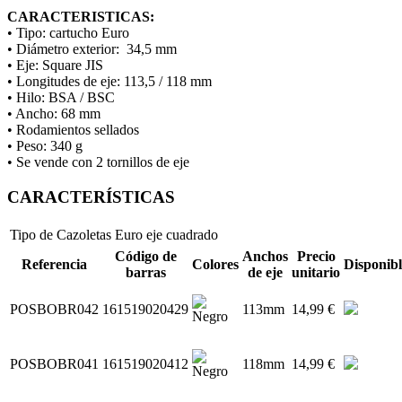
CARACTERISTICAS:
• Tipo: cartucho Euro
• Diámetro exterior: 34,5 mm
• Eje: Square JIS
• Longitudes de eje: 113,5 / 118 mm
• Hilo: BSA / BSC
• Ancho: 68 mm
• Rodamientos sellados
• Peso: 340 g
• Se vende con 2 tornillos de eje
CARACTERÍSTICAS
Tipo de Cazoletas
Euro eje cuadrado
Código de
Anchos
Precio
Referencia
Colores
Disponibl
barras
de eje
unitario
POSBOBR042
161519020429
113mm
14,99 €
POSBOBR041
161519020412
118mm
14,99 €