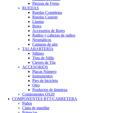
Piezzas de Freno
RUEDAS
Ruedas Completas
Ruedas Custom
Llantas
Bujes
Accesorios de Bujes
Radios y cabezas de radios
Neumáticos
Camaras de aire
TALABARTERÍA
Sillines
Tijas de Sillín
Cierres de Tija
ACCESORIOS
Placas Número
Instrumentos
Pies de bicicleta
Otro
Productos de limpieza
Componentes OS20
COMPONENTES BTT/CARRETERA
Puños
Cinta de manillar
Potencias