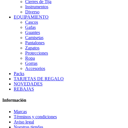
Cierres de Tija
Instrumentos
Diverso
EQUIPAMIENTO
Cascos
Gafas
Guantes
Camisetas
Pantalones
Zapatos
Protecciones
Ropa
Gorras
Accesorios
Packs
TARJETAS DE REGALO
NOVEDADES
REBAJAS
Información
Marcas
Términos y condiciones
Aviso legal
Nuestras tiendas