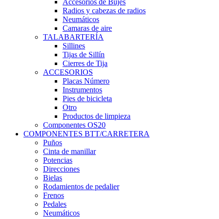
Accesorios de Bujes
Radios y cabezas de radios
Neumáticos
Camaras de aire
TALABARTERÍA
Sillines
Tijas de Sillín
Cierres de Tija
ACCESORIOS
Placas Número
Instrumentos
Pies de bicicleta
Otro
Productos de limpieza
Componentes OS20
COMPONENTES BTT/CARRETERA
Puños
Cinta de manillar
Potencias
Direcciones
Bielas
Rodamientos de pedalier
Frenos
Pedales
Neumáticos