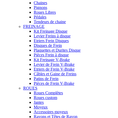
Chaines
Pignons
Roues Libres
Pédales
Tendeurs de chaine
FREINAGE
Kit Freinage Disque
Levier Freins à disque
Etriers Frein Disques
Disques de Frein
Plaquettes et Durites Disque
Pièces Frein à disque
Kit Freinage V-Brake
Levier de Frein V-Brake
Etriers de Frein V-Brake
Câbles et Gaine de Freins
Patins de Frein
Pièces de Frein V-Brake
ROUES
Roues Complètes
Roues custom
Jantes
Moyeux
Accessoires moyeux
Rayons et Têtes de Rayon