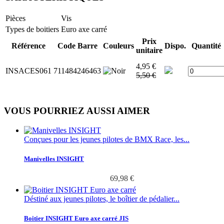
Pièces
Vis
Types de boitiers
Euro axe carré
Prix
Référence
Code Barre
Couleurs
Dispo.
Quantité
unitaire
4,95 €
INSACES061
711484246463
5,50 €
VOUS POURRIEZ AUSSI AIMER
Conçues pour les jeunes pilotes de BMX Race, les...
Manivelles INSIGHT
69,98 €
Déstiné aux jeunes pilotes, le boîtier de pédalier...
Boitier INSIGHT Euro axe carré JIS