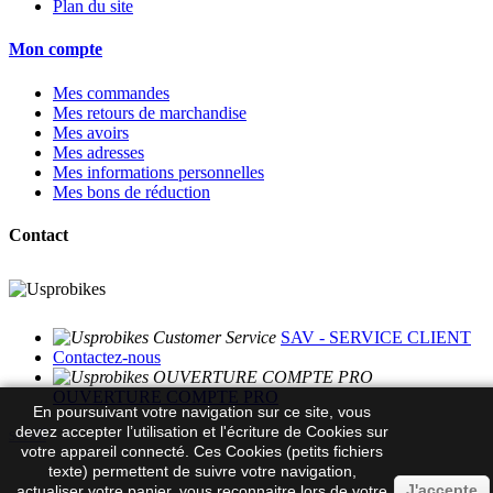
Plan du site
Mon compte
Mes commandes
Mes retours de marchandise
Mes avoirs
Mes adresses
Mes informations personnelles
Mes bons de réduction
Contact
SAV - SERVICE CLIENT
Contactez-nous
OUVERTURE COMPTE PRO
En poursuivant votre navigation sur ce site, vous
devez accepter l’utilisation et l'écriture de Cookies sur
scroll
votre appareil connecté. Ces Cookies (petits fichiers
texte) permettent de suivre votre navigation,
J'accepte
actualiser votre panier, vous reconnaitre lors de votre