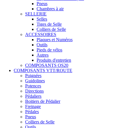
Pneus
Chambres à air
SELLERIE
Selles
Tiges de Selle
Colliers de Selle
ACCESSOIRES
Plaques et Numéros
Outils
Pieds de vélos
Autres
Produits d'entretien
COMPOSANTS OS20
COMPOSANTS VTT/ROUTE
Poignées
Guidolines
Potences
Directions
Pédaliers
Boitiers de Pédalier
Freinage
Pédales
Pneus
Colliers de Selle
Outils