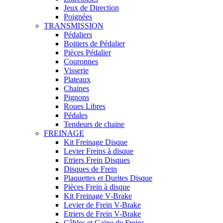
Jeux de Direction
Poignées
TRANSMISSION
Pédaliers
Boitiers de Pédalier
Pièces Pédalier
Couronnes
Visserie
Plateaux
Chaines
Pignons
Roues Libres
Pédales
Tendeurs de chaine
FREINAGE
Kit Freinage Disque
Levier Freins à disque
Etriers Frein Disques
Disques de Frein
Plaquettes et Durites Disque
Pièces Frein à disque
Kit Freinage V-Brake
Levier de Frein V-Brake
Etriers de Frein V-Brake
Câbles et Gaine de Freins