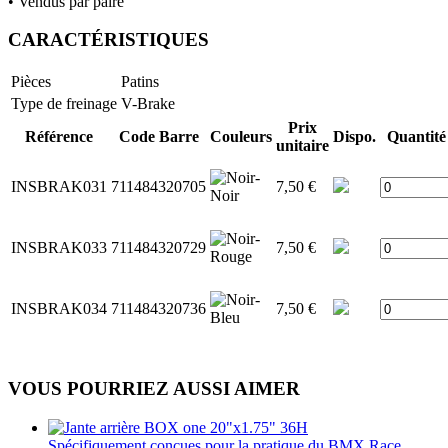
• Vendus par paire
CARACTÉRISTIQUES
Pièces
Patins
Type de freinage
V-Brake
Prix
Référence
Code Barre
Couleurs
Dispo.
Quantité
unitaire
INSBRAK031
711484320705
7,50 €
INSBRAK033
711484320729
7,50 €
INSBRAK034
711484320736
7,50 €
VOUS POURRIEZ AUSSI AIMER
Spécifiquement conçues pour la pratique du BMX Race,...