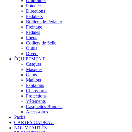
Guidolines
Potences
Directions
Pédaliers
Boitiers de Pédalier
Freinage
Pédales
Pneus
Colliers de Selle
Outils
Divers
ÉQUIPEMENT
Casques
Masques
Gants
Maillots
Pantalons
Chaussures
Protections
Vêtements
Casquettes Bonnets
Accessoires
Packs
CARTES CADEAU
NOUVEAUTÉS