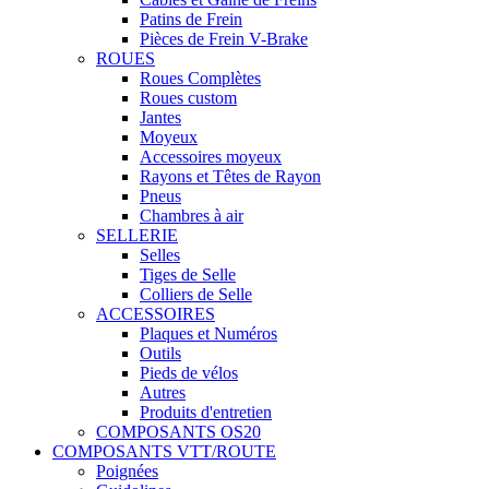
Patins de Frein
Pièces de Frein V-Brake
ROUES
Roues Complètes
Roues custom
Jantes
Moyeux
Accessoires moyeux
Rayons et Têtes de Rayon
Pneus
Chambres à air
SELLERIE
Selles
Tiges de Selle
Colliers de Selle
ACCESSOIRES
Plaques et Numéros
Outils
Pieds de vélos
Autres
Produits d'entretien
COMPOSANTS OS20
COMPOSANTS VTT/ROUTE
Poignées